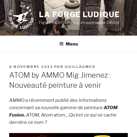
Aller
au
LA FORGE LUDIQUE
contenu
Figurines et plateaux en métropole Lilloise
principal
Menu
PUBLIÉ
6 NOVEMBRE 2023
PAR
GUILLAUMED
LE
ATOM by AMMO Mig Jimenez :
Nouveauté peinture à venir
AMMO a récemment publié des informations
concernant sa nouvelle gamme de peinture
ATOM
Fusion.
ATOM, Atom atom….Qu’est ce qui se cache
derrière ce nom ?