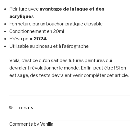
Peinture avec
avantage de la laque et des
acrylique
s
Fermeture par un bouchon pratique clipsable
Conditionnement en 20ml
Prévu pour
2024
Utilisable au pinceau et à l’aérographe
Voilà, c’est ce qu’on sait des futures peintures qui
devraient révolutionner le monde. Enfin, peut être ! Si on
est sage, des tests devraient venir compléter cet article.
CATÉGORIES
TESTS
Comments by
Vanilla