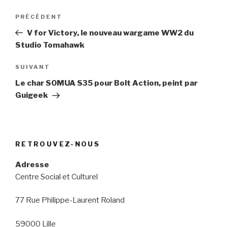
Navigation
Article
PRÉCÉDENT
de
précédent
V for Victory, le nouveau wargame WW2 du
l’article
Studio Tomahawk
Article
SUIVANT
suivant
Le char SOMUA S35 pour Bolt Action, peint par
Guigeek
RETROUVEZ-NOUS
Adresse
Centre Social et Culturel
77 Rue Philippe-Laurent Roland
59000 Lille