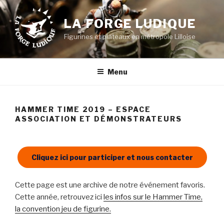
Aller
au
LA FORGE LUDIQUE
contenu
Figurines et plateaux en métropole Lilloise
principal
Menu
HAMMER TIME 2019 – ESPACE
ASSOCIATION ET DÉMONSTRATEURS
Cliquez ici pour participer et nous contacter
Cette page est une archive de notre événement favoris.
Cette année, retrouvez ici
les infos sur le Hammer Time,
la convention jeu de figurine.