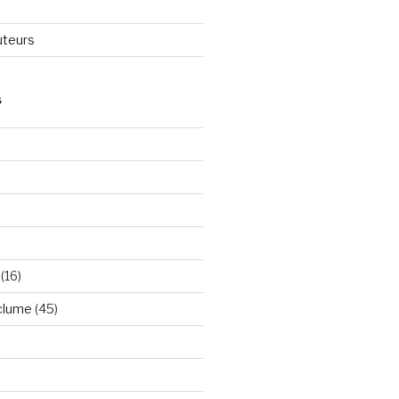
uteurs
S
(16)
nclume
(45)
)