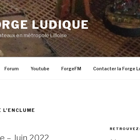
ORGE LUDIQUE
lateaux en métropole Lilloise
Forum
Youtube
ForgeFM
Contacter la Forge L
E L’ENCLUME
RETROUVEZ
e – Juin 2022