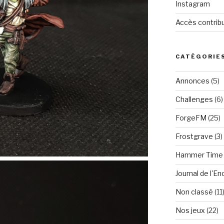
Instagram
Accès contrib
CATÉGORIE
Annonces
(5)
Challenges
(6)
ForgeFM
(25)
Frostgrave
(3)
Hammer Time
Journal de l'E
Non classé
(11
Nos jeux
(22)