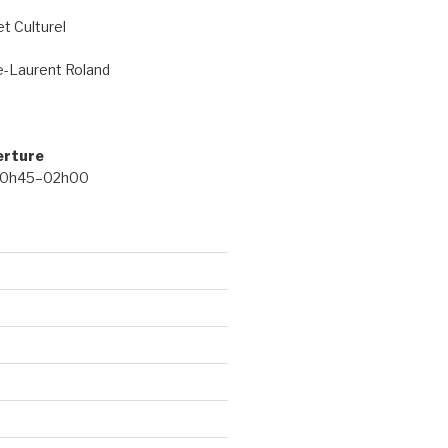
et Culturel
e-Laurent Roland
erture
 20h45–02h00