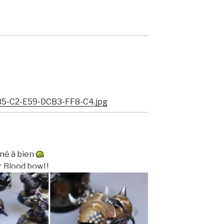
ené à bien
 Blood bowl !