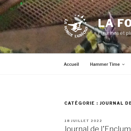
Aller
au
contenu
LA F
principal
Figurines et p
Accueil
Hammer Time
CATÉGORIE :
JOURNAL D
PUBLIÉ
18 JUILLET 2022
LE
Journal de l’Enclum