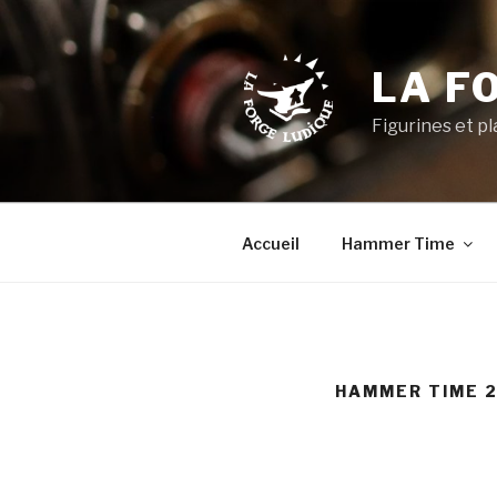
Aller
au
contenu
LA F
principal
Figurines et p
Accueil
Hammer Time
HAMMER TIME 2