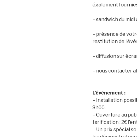
également fournies
– sandwich du midi 
– présence de votre
restitution de l’év
– diffusion sur éc
– nous contacter afi
L’événement :
– Installation possi
8h00.
– Ouverture au pub
tarification : 2€ l’e
– Un prix spécial s
les démonstrateur