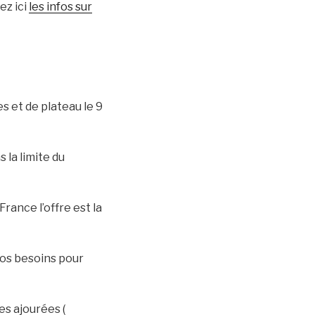
ez ici
les infos sur
s et de plateau le 9
la limite du
rance l’offre est la
 vos besoins pour
es ajourées (