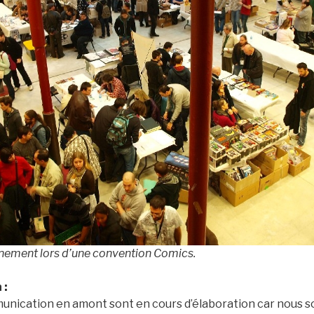
nnement lors d’une convention Comics.
 :
munication en amont sont en cours d’élaboration car nous s