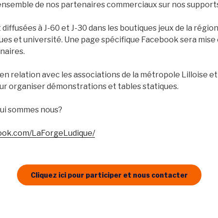
l’ensemble de nos partenaires commerciaux sur nos support
 diffusées à J-60 et J-30 dans les boutiques jeux de la régi
ques et université. Une page spécifique Facebook sera mise 
naires.
 relation avec les associations de la métropole Lilloise et
ur organiser démonstrations et tables statiques.
Qui sommes nous?
ook.com/LaForgeLudique/
Cliquez ici pour participer et nous contacter