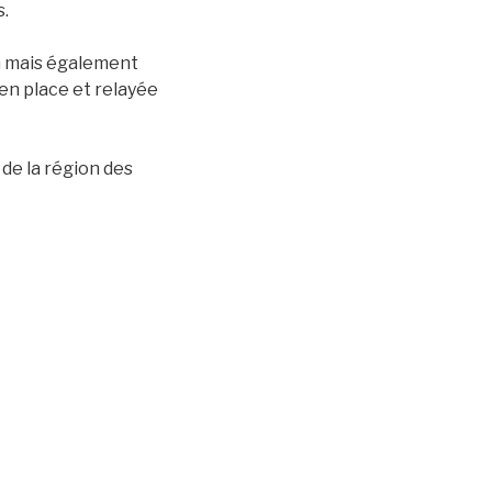
s.
on mais également
en place et relayée
 de la région des