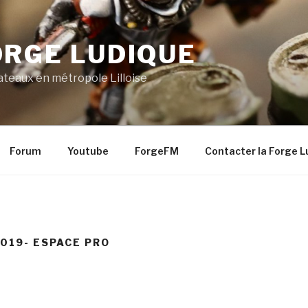
ORGE LUDIQUE
lateaux en métropole Lilloise
Forum
Youtube
ForgeFM
Contacter la Forge L
019- ESPACE PRO