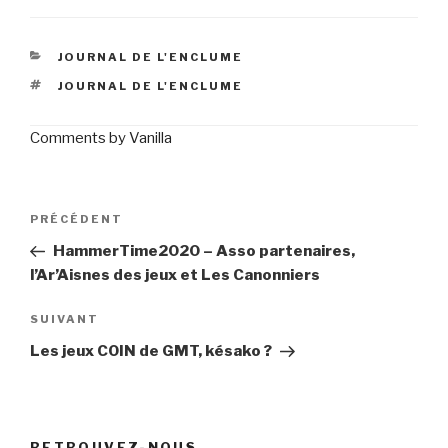
CATÉGORIES
JOURNAL DE L'ENCLUME
ÉTIQUETTES
JOURNAL DE L'ENCLUME
Comments by
Vanilla
Navigation
Article
PRÉCÉDENT
de
précédent
HammerTime2020 – Asso partenaires,
l’article
l’Ar’Aisnes des jeux et Les Canonniers
Article
SUIVANT
suivant
Les jeux COIN de GMT, késako ?
RETROUVEZ-NOUS