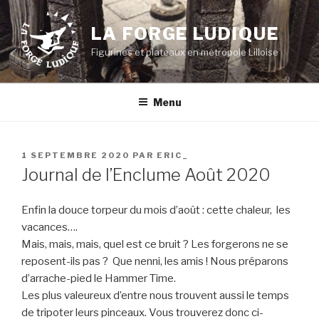
Aller
au
LA FORGE LUDIQUE
contenu
Figurines et plateaux en métropole Lilloise
principal
Menu
PUBLIÉ
1 SEPTEMBRE 2020
PAR
ERIC_
LE
Journal de l’Enclume Août 2020
Enfin la douce torpeur du mois d’août : cette chaleur, les
vacances….
Mais, mais, mais, quel est ce bruit ? Les forgerons ne se
reposent-ils pas ? Que nenni, les amis ! Nous préparons
d’arrache-pied le Hammer Time.
Les plus valeureux d’entre nous trouvent aussi le temps
de tripoter leurs pinceaux. Vous trouverez donc ci-