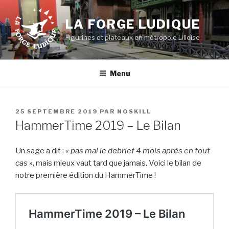
Aller
au
LA FORGE LUDIQUE
contenu
Figurines et plateaux en métropole Lilloise
principal
Menu
PUBLIÉ
25 SEPTEMBRE 2019
PAR
NOSKILL
LE
HammerTime 2019 – Le Bilan
Un sage a dit :
« pas mal le debrief 4 mois après en tout
cas »
, mais mieux vaut tard que jamais. Voici le bilan de
notre première édition du HammerTime !