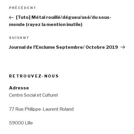
Navigation
Article
PRÉCÉDENT
de
précédent
[Tuto] Métal rouillé/dégueu/usé/du sous-
l’article
monde (rayez la mention inutile)
Article
SUIVANT
suivant
Journal de l’Enclume Septembre/ Octobre 2019
RETROUVEZ-NOUS
Adresse
Centre Social et Culturel
77 Rue Philippe-Laurent Roland
59000 Lille