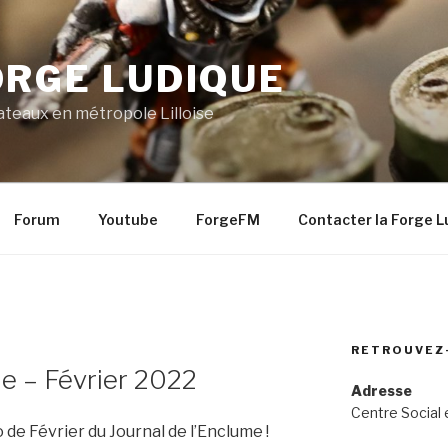
ORGE LUDIQUE
lateaux en métropole Lilloise
Forum
Youtube
ForgeFM
Contacter la Forge L
RETROUVEZ
me – Février 2022
Adresse
Centre Social 
e Février du Journal de l’Enclume !