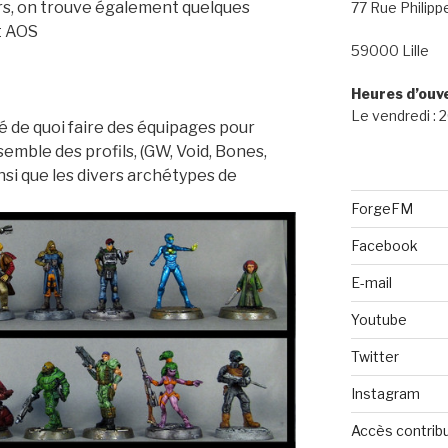
rs, on trouve également quelques
77 Rue Philipp
t AOS
59000 Lille
Heures d’ouv
Le vendredi :
ué de quoi faire des équipages pour
mble des profils, (GW, Void, Bones,
insi que les divers archétypes de
ForgeFM
Facebook
E-mail
Youtube
Twitter
Instagram
Accès contrib