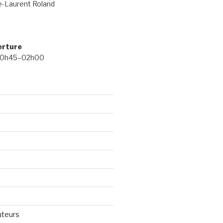
e-Laurent Roland
erture
 20h45–02h00
uteurs