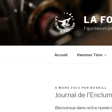
Aller
au
contenu
LA F
principal
Figurines et p
Accueil
Hammer Time
PUBLIÉ
6 MARS 2022
PAR
NOSKILL
LE
Journal de l’Enclu
Bienvenue dans notre numéro d