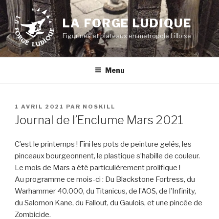
Aller
au
LA FORGE LUDIQUE
contenu
Figurines et plateaux en métropole Lilloise
principal
Menu
PUBLIÉ
1 AVRIL 2021
PAR
NOSKILL
LE
Journal de l’Enclume Mars 2021
C’est le printemps ! Fini les pots de peinture gelés, les
pinceaux bourgeonnent, le plastique s’habille de couleur.
Le mois de Mars a été particulièrement prolifique !
Au programme ce mois-ci : Du Blackstone Fortress, du
Warhammer 40.000, du Titanicus, de l’AOS, de l’Infinity,
du Salomon Kane, du Fallout, du Gaulois, et une pincée de
Zombicide.