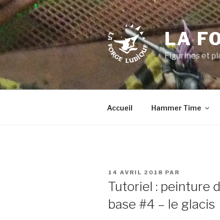
Aller
au
contenu
LA F
principal
Figurines et p
Accueil
Hammer Time
PUBLIÉ
14 AVRIL 2018
PAR
LE
Tutoriel : peinture 
base #4 – le glacis