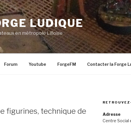
ORGE LUDIQUE
lateaux en métropole Lilloise
Forum
Youtube
ForgeFM
Contacter la Forge L
RETROUVEZ
de figurines, technique de
Adresse
Centre Social 