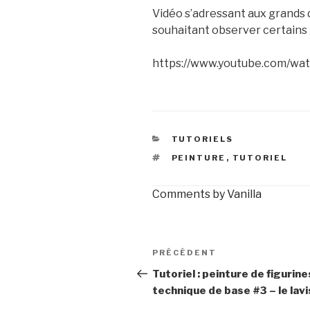
Vidéo s’adressant aux grands 
souhaitant observer certains 
https://www.youtube.com/w
CATÉGORIES
TUTORIELS
ÉTIQUETTES
PEINTURE
,
TUTORIEL
Comments by
Vanilla
Navigation
Article
PRÉCÉDENT
de
précédent
Tutoriel : peinture de figurine
technique de base #3 – le lavi
l’article