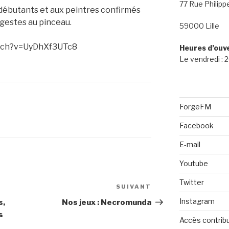
77 Rue Philipp
débutants et aux peintres confirmés
gestes au pinceau.
59000 Lille
atch?v=UyDhXf3UTc8
Heures d’ouv
Le vendredi :
ForgeFM
Facebook
E-mail
Youtube
Twitter
SUIVANT
Article
suivant
Instagram
s,
Nos jeux : Necromunda
s
Accès contrib