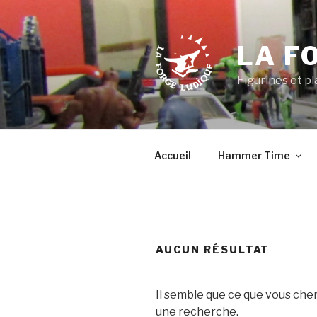
Aller
au
contenu
LA F
principal
Figurines et p
Accueil
Hammer Time
AUCUN RÉSULTAT
Il semble que ce que vous che
une recherche.