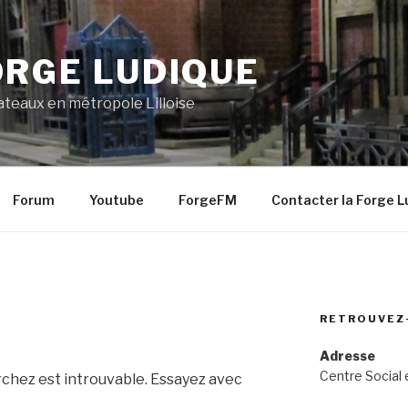
ORGE LUDIQUE
lateaux en métropole Lilloise
Forum
Youtube
ForgeFM
Contacter la Forge L
RETROUVEZ
Adresse
Centre Social 
rchez est introuvable. Essayez avec