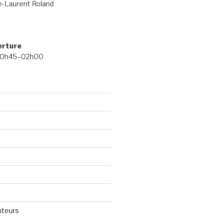
e-Laurent Roland
erture
 20h45–02h00
uteurs